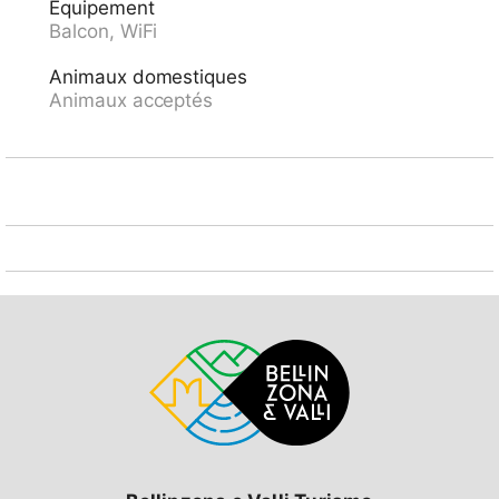
Équipement
bus "S. Bernardino, Villaggio" 450 m, gare ferroviaire
Balcon, WiFi
"Bellinzona" 48 km. Chemins de randonnées
pédestres depuis la maison 10 m, télésiège 2 km. Ski
Animaux domestiques
de fond 2.5 km, patinoire 3 km. Les domaines
Animaux acceptés
skiables de renommée sont facilement accessibles:
San Bernardino. Veuillez noter: voiture recommandée.