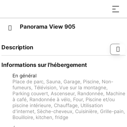
Panorama View 905
Description
Grande résidence confortable "Albarella Panorama",
environnée par les arbres et prés. À 10 m de la rivière,
Informations sur l'hébergement
dans la verdure, orientée sud-ouest. En commun:
En général
jardin propice à la détente, piscine couverte
Place de parc, Sauna, Garage, Piscine, Non-
rectangulaire (disponibilité saisonnière: 20.Jun. -
fumeurs, Télévision, Vue sur la montagne,
11.Oct. et 23.Dec. - 16.Avr.) avec marches intérieures.
Parking couvert, Ascenseur, Randonnée, Machine
Douche/WC dans l'espace piscine. Infrastructures de
à café, Randonnée à vélo, Four, Piscine et/ou
la Maison: salon, sauna, ascenseur, réduit pour
piscine intérieure, Chauffage, Utilisation
bicyclettes, local pour les skis, chauffage central.
d'internet, Sèche-cheveux, Cuisinière, Grille-pain,
Accès en voiture jusqu'à la maison. Garage en
Bouilloire, kitchen, fridge
commun No 83. Magasin d'alimentation 1 km,
restaurant 100 m, centre à 8 minutes à pieds, arrêt de