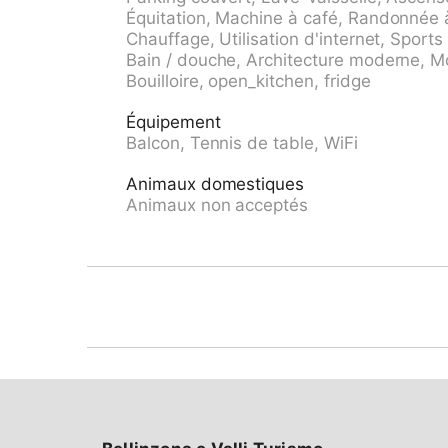
de ski. Piste de luge 500 m. Service de livra
Équitation, Machine à café, Randonnée 
au départ de la maison. Attention: les place
Chauffage, Utilisation d'internet, Sports 
préalablement réservées auprès du responsab
Bain / douche, Architecture moderne, Mob
jour, place de parking couverte 8.00 CHF / jo
Bouilloire, open_kitchen, fridge
commun avec accès Internet (WiFi). Forfaits d
Équipement
Balcon, Tennis de table, WiFi
Animaux domestiques
Animaux non acceptés