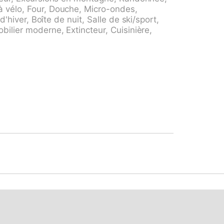
ison disponible. Jolis sentiers de randonnée
à vélo, Four, Douche, Micro-ondes,
s de parking ou de garage doivent être
d'hiver, Boîte de nuit, Salle de ski/sport,
le des clés: place de parking 5.00 CHF /
ilier moderne, Extincteur, Cuisinière,
ur, place de garage 16.00 CHF / jour. Salon
e ski disponibles à la réception.