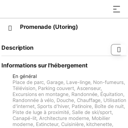
Promenade (Utoring)
Description
Petite résidence "Promenade (Utoring)". Dans la
localité, à 500 m du centre, situation tranquille.
Informations sur l'hébergement
Infrastructures de la Maison: salon, ping-pong,
En général
kiosque, ascenseur, local pour les skis, chauffage
Place de parc, Garage, Lave-linge, Non-fumeurs,
central, lave-linge (en commun). Accès en voiture
Télévision, Parking couvert, Ascenseur,
jusqu'à la maison (route de montagne). En hiver, merci
Excursions en montagne, Randonnée, Équitation,
de prévoir des chaînes, en hiver 4x4 recommandé.
Randonnée à vélo, Douche, Chauffage, Utilisation
Place de parking (nombre de places limité, en sus)
d'internet, Sports d'hiver, Patinoire, Boîte de nuit,
près de la maison, garage en commun (en sus),
Piste de luge à proximité, Salle de ski/sport,
parking public couvert à 800 m. Magasins 500 m,
Canapé-lit, Architecture moderne, Mobilier
arrêt de bus "Arosa, Rathaus" 400 m, gare ferroviaire
moderne, Extincteur, Cuisinière, kitchenette,
"Arosa" 1 km. Remontées mécaniques, pistes de ski.