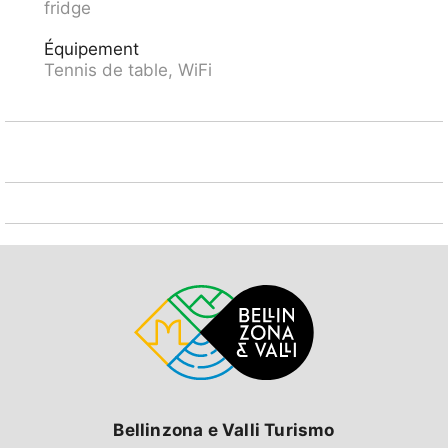
fridge
Piste de luge 500 m. Service de livraison disponible.
Jolis sentiers de randonnée au départ de la maison.
Équipement
Attention: les places de parking ou de garage doivent
Tennis de table, WiFi
être préalablement réservées auprès du responsable
des clés: place de parking 5.00 CHF / jour, place de
parking couverte 8.00 CHF / jour, place de garage
16.00 CHF / jour. Salon commun avec accès Internet
(WiFi). Forfaits de ski disponibles à la réception.
Bellinzona e Valli Turismo