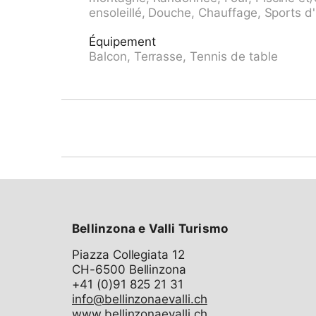
commun). Accès en voiture jusqu'à la maison
ensoleillé, Douche, Chauffage, Sports d'h
sus) près de la maison. Magasin d'alimentati
bus "Bus Nr. 12" 200 m, gare ferroviaire "Lu
Équipement
Terrain de golf (18 trous) 15 km, chemins d
Balcon, Terrasse, Tennis de table
m. Attractions à proximité: Gandria 5 km, S
Hermann Hesse, Montagnola 11 km, Mercato 
lacs connus sont facilement accessibles: La
Maggiore. Région de randonnées: Monte Tam
Grato, Alpe Vicania-Morcote. Veuillez noter:
D’autres appartements sont également propos
vacances. La propriété référencée CH6974.10
partielle sur Lugano. Téléphérique "Utorin
dans le bâtiment II. Parking couvert à l'extér
CHF 7.00/jour., réservation à l'arrivée. WLAN
commun (bus et téléphérique) vers Lugno tou
Bellinzona e Valli Turismo
Piazza Collegiata 12
CH-6500 Bellinzona
info@bellinzonaevalli.ch
www.bellinzonaevalli.ch