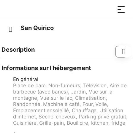
San Quirico
Description
Minusio à 2 km de Locarno: Belle maison à 2 apts
"San Quirico". Dans la localité, à 550 m du centre de
Informations sur l'hébergement
Minusio, situation ensoleillée, à 20 m du lac. En
En général
commun: jardin avec pelouse. Jardinet, pergola.
Place de parc, Non-fumeurs, Télévision, Aire de
Infrastructures de la Maison: chauffage central. Accès
barbecue (avec bancs), Jardin, Vue sur la
en voiture jusqu'à la maison. Magasin d'alimentation,
montagne, Vue sur le lac, Climatisation,
supermarché, restaurant, boulangerie, café 550 m,
Randonnée, Machine à café, Four, Voile,
centre à 10 minutes à pieds, arrêt de bus "Minusio,
Emplacement ensoleillé, Chauffage, Utilisation
Via Verbano" 300 m, gare ferroviaire "SBB - CFF
d'internet, Sèche-cheveux, Parking privé gratuit,
Minusio" 800 m, plage aménagée 20 m, baignade en
Cuisinière, Grille-pain, Bouilloire, kitchen, fridge
lac "Lago Maggiore". Terrain de golf (18 trous) 3.5 km,
golf miniature 2 km, chemins de randonnées