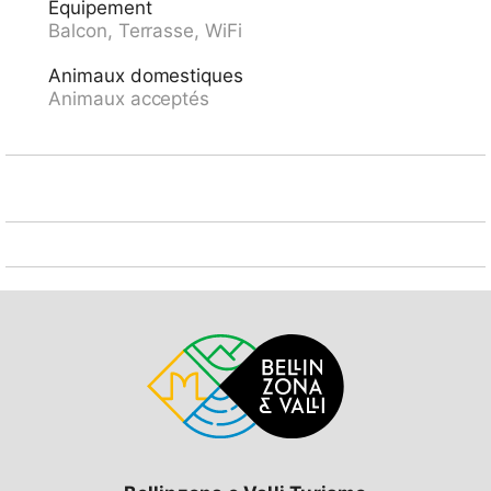
Équipement
pédestres depuis la maison 10 m. Attractions à
Balcon, Terrasse, WiFi
proximité: Madonna del Sasso, Orselina, Falconeria,
Locarno, Swissminiatur, Melide, Outlet Foxtown,
Animaux domestiques
Mendrisio. Les lacs connus sont facilement
Animaux acceptés
accessibles: Lago Maggiore, Lago di Lugano, Lago di
Como. Région de randonnées: Cardada, Monte
Tamaro - Monte Lema, Valle Verzasca, Vallemaggia,
Monte Generoso. Le propriétaire n'accepte pas les
groupes. Le propriétaire n'accepte pas les groupes de
jeunes. Veuillez noter: le propriétaire habite dans la
même maison. Voie ferrée à proximité 5 m de la
maison. , l'appartement est situé dans le centre
historique de Minusio, (quartier de Rivapiana) avec un
accès direct à la route rouge au bord du lac. pour une
utilisation dans le jardin: Pergola avec table en pierre
typique du Tessin.