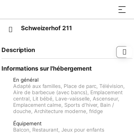
Schweizerhof 211
Description
Arrêt de bus "Lenzerheide/Lai, Post" 0.1 km, gare
ferroviaire "Tiefencastel" 7.1 km, ferry-boat "Chastè"
Informations sur l'hébergement
36.4 km.
En général
Adapté aux familles, Place de parc, Télévision,
Aire de barbecue (avec bancs), Emplacement
central, Lit bébé, Lave-vaisselle, Ascenseur,
Emplacement calme, Sports d'hiver, Bain /
douche, Architecture moderne, fridge
Équipement
Balcon, Restaurant, Jeux pour enfants