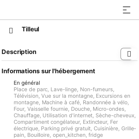
Tilleul
Description
Maison à 2 apts "Tilleul", de 4 étages. Dans la localité
Grimisuat, à 6 km du centre de Sion, situation
Informations sur l'hébergement
tranquille. Infrastructures de la Maison: réduit pour
En général
bicyclettes, local pour les skis, lave-linge, sèche-linge
Place de parc, Lave-linge, Non-fumeurs,
(en commun). Supermarché 350 m, restaurant,
Télévision, Vue sur la montagne, Excursions en
boulangerie, café 180 m, arrêt de bus "Grimisuat,
montagne, Machine à café, Randonnée à vélo,
Home Les Crêtes" 250 m, centre thermal "Anzère Spa
Four, Vaisselle fournie, Douche, Micro-ondes,
& Wellness" 9.9 km. Remontées mécaniques 9.7 km.
Chauffage, Utilisation d'internet, Sèche-cheveux,
Patinoire 331 m. Veuillez noter: le propriétaire habite
Compartiment congélateur, Extincteur, Fer
dans la même maison.
électrique, Parking privé gratuit, Cuisinière, Grille-
pain, Bouilloire, open_kitchen, fridge