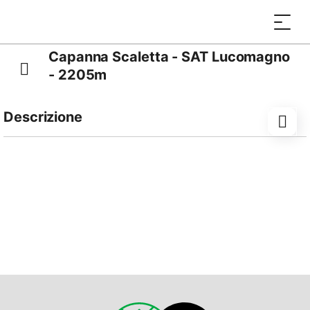
Capanna Scaletta - SAT Lucomagno
- 2205m
Descrizione
Edificata nel 1994/95, ampliata nel 2007, sorge
accanto all’omonimo rifugio militare costruito da una
compagnia di Zappatori durante la seconda guerra
mondiale (1942).
È la capanna più a Nord del Ticino, posata su di un
balcone naturale sovrastante il Pian Giairett, ad
un’altitudine di 2205m, gode di una vista imprendibile
sulla valle di Blenio e oltre, in certi momenti la vista
verso sud si allunga fino al M.te Generoso; più vicino
primeggiano la Cima di Camadra e il Piz Medel. La
Capanna funge d’appoggio per raggiungere numerose
altre cime che oltrepassano i 3000m, oppure anche