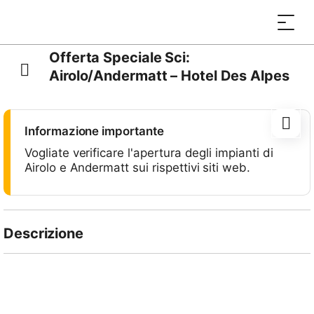
Offerta Speciale Sci:
Airolo/Andermatt – Hotel Des Alpes
Informazione importante
Vogliate verificare l'apertura degli impianti di
Airolo e Andermatt sui rispettivi siti web.
Descrizione
Godetevi un bel soggiorno sciistico presso l’
Hotel Des
Alpes
di Airolo grazie a questa offerta speciale che
include le giornaliere per due giorni di sci nei
comprensori a vostra scelta:
Airolo e/o Andermatt
!