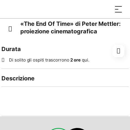
«The End Of Time» di Peter Mettler:
proiezione cinematografica
Durata
Di solito gli ospiti trascorrono
2 ore
qui.
Descrizione
DOMENICA 15 OTTOBRE | ORE 20:45
Peter Mettler, Svizzera / Canada 2012, versione
originale inglese con sottotitoli in francese, durata:
109 minuti
Viaggio esplorativo sull’elusivo tema del tempo e dei