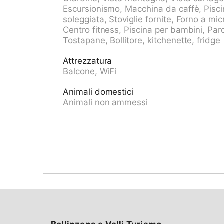
Parcheggio presso la casa. Fermata bus "Lini
Escursionismo, Macchina da caffè, Pisci
2.6 km, lago balneabile "Lago di Lugano" 5 
soleggiata, Stoviglie fornite, Forno a mi
Attrazioni nelle vicinanze: Lugano, Foxtown O
Centro fitness, Piscina per bambini, Parc
Mercato Luino, Ponte Tresa, Como IT, Parco 
Tostapane, Bollitore, kitchenette, fridge
sciistiche: Nara, Valle di Blenio, Carì, Levent
Lago di Como. Sentieri escursionistici: San 
Attrezzatura
Splash+Spa, Rivera, Monte Generoso. Prego no
Balcone, WiFi
persone anziane. Il proprietario non accetta gr
giovani. La foto della casa va considerata com
Animali domestici
La casa CH6816.50. È situata sullo stesso te
Animali non ammessi
progettati/arredati individualmente.