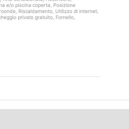
e 439" 1 m, stazione ferroviaria "Melide"
na e/o piscina coperta, Posizione
m. Campo da golf (18 buche) 15 km.
croonde, Riscaldamento, Utilizzo di internet,
utlet, Mendrisio, Swissminiatur, Melide,
heggio privato gratuito, Fornello,
San Grato, Carona. Rinomate località
ina, Airolo. Laghi famosi: Lago di Lugano,
Salvatore, Monte Bré, Tamaro und
tare: adatto alle famiglie, adatto a
uppi. Il proprietario non accetta gruppi di
e un esempio. Ulteriori alloggi prenotabili.
rreno. Tutte le case/appartamenti sono