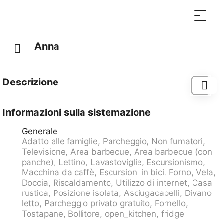
Anna
Descrizione
Agarone - Medoscio 11 km da Locarno: Rustico
"Anna", accogliente, rustico su 3 piani. Nel borgo
Informazioni sulla sistemazione
Medoscio, in periferia, posizione tranquilla sul pendio,
Generale
direttamente sul ciglio del bosco, a 11 km dal lago,
Adatto alle famiglie, Parcheggio, Non fumatori,
esposizione sud-est. Accesso 100 m di strada stretta
Televisione, Area barbecue, Area barbecue (con
fino 20 m da alla casa (strada non asfaltata).
panche), Lettino, Lavastoviglie, Escursionismo,
Parcheggio presso la casa a 50 m. Negozio alimentare
Macchina da caffè, Escursioni in bici, Forno, Vela,
4 km, ristorante 2 km, fermata bus "Postauto linie
Doccia, Riscaldamento, Utilizzo di internet, Casa
322" 100 m, lago balneabile "Lago Maggiore" 11 km,
rustica, Posizione isolata, Asciugacapelli, Divano
lago Lago Maggiore 11 km. Sentieri per passeggiate
letto, Parcheggio privato gratuito, Fornello,
vicino alla casa 5 m. Attrazioni nelle vicinanze:
Tostapane, Bollitore, open_kitchen, fridge
Falconeria, Locarno, Mercato Cannobio, Luino, Intra IT,