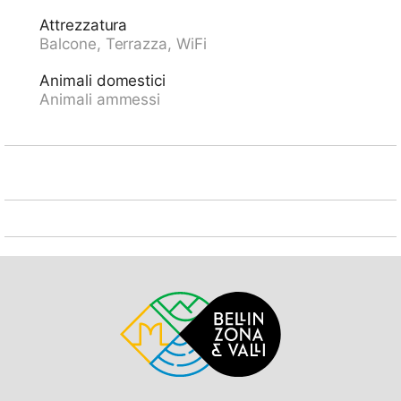
Castelli di Bellinzona, Ponte Tibetano, Aussichtspunkt
Attrezzatura
Berge - See 150 m. Laghi famosi: Lago Maggiore,
Balcone, Terrazza, WiFi
Lago di Lugano. Sentieri escursionistici: Monte
Tamaro-Splash and SPA, Valle Maggia-Lago di
Animali domestici
Sambuco-Naret. Prego notare: adatto alle famiglie.
Animali ammessi