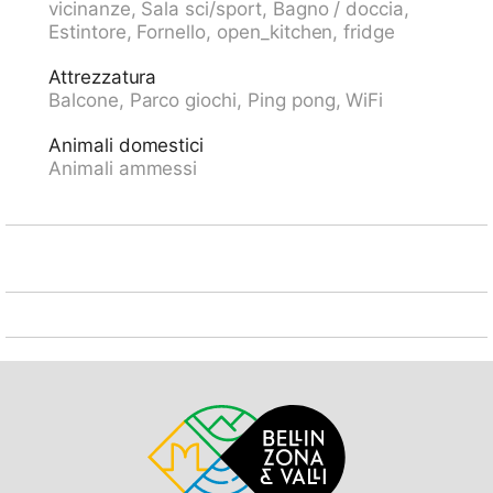
vicinanze, Sala sci/sport, Bagno / doccia,
coperto 4 km, centro sportivo 4 km, telecabina 4 km,
Estintore, Fornello, open_kitchen, fridge
impianti di risalita 4 km, noleggio sci 4 km, fermata ski
bus 100 m, scuola di sci 4 km, pista di fondo 4 km.
Attrezzatura
Rinomate località sciistiche: Aletsch Arena 4 km,
Balcone, Parco giochi, Ping pong, WiFi
Bellwald 12 km. Sentieri escursionistici:
Landschaftspark Binntal 10 km. Il nuovo ponte
Animali domestici
sospeso collega le due aree escursionistiche di Ernen
Animali ammessi
e Bellwald (al Gommer Höhenweg) e il collegamento
alla pista ciclabile nazionale numero 1 (percorso del
Rodano dal lago glaciale al lago di Ginevra). Il ponte
tra Ernen e Mühlebach fornisce un collegamento
diretto con la Matterhorn Gotthard Bahn.