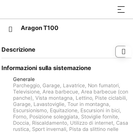
Aragon T100
Descrizione
Villaggio turistico "Aragon", 1'200 m s.l.m.,
accogliente, rustico. 21 case nel resort. In periferia, a
Informazioni sulla sistemazione
500 m dal centro di Ernen, posizione tranquilla,
Generale
soleggiata sul pendio, a 4 km dall'area sciistica. In
Parcheggio, Garage, Lavatrice, Non fumatori,
comune: tennis tavolo, barbecue, camino, spazio
Televisione, Area barbecue, Area barbecue (con
giochi per bambini. Nella casa: deposito biciclette,
panche), Vista montagna, Lettino, Piste ciclabili,
deposito sci, riscaldamento centralizzato, lavatrice,
Garage, Lavastoviglie, Tour in montagna,
asciugatrice (in comune, extra). Accesso fino a della
Escursionismo, Equitazione, Escursioni in bici,
proprietà (strada di montagna). In inverno per favore
Forno, Posizione soleggiata, Stoviglie fornite,
portare le catene da neve, in inverno consigliato 4x4.
Doccia, Riscaldamento, Utilizzo di internet, Casa
Autorimessa. Negozio 500 m, fermata bus 100 m.
rustica, Sport invernali, Pista da slittino nelle
Campo da golf (18 buche) 25 km, tennis 4 km, tennis