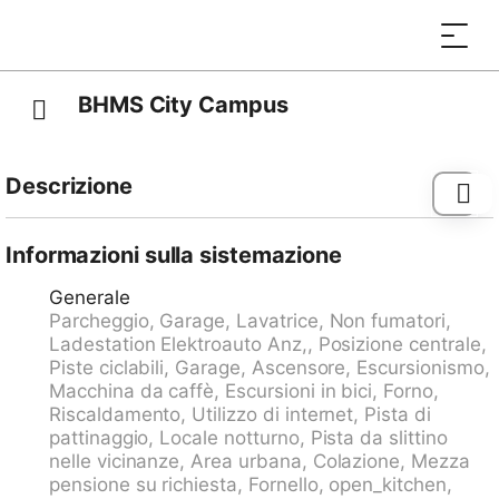
BHMS City Campus
Descrizione
Condominio "BHMS City Campus", confortevole. Nel
centro di Luzern, posizione centrale, a 500 m dal lago,
Informazioni sulla sistemazione
a 50 m dal fiume. Nella casa: wifi, ascensore,
Generale
riscaldamento centralizzato, lavatrice (in comune,
Parcheggio, Garage, Lavatrice, Non fumatori,
extra). Colazione pensione completa mezza pensione
Ladestation Elektroauto Anz,, Posizione centrale,
disponibile (extra). Accesso fino alla casa.
Piste ciclabili, Garage, Ascensore, Escursionismo,
Autorimessa (extra) presso la casa, garage pubblico a
Macchina da caffè, Escursioni in bici, Forno,
30 m. Stazione di ricarica elettrica. Negozio 50 m,
Riscaldamento, Utilizzo di internet, Pista di
ristorante 100 m, fermata bus 100 m, stazione
pattinaggio, Locale notturno, Pista da slittino
ferroviaria "Luzern" 1 km. Laghi famosi:
nelle vicinanze, Area urbana, Colazione, Mezza
Vierwaldstättersee 500 m. Prego notare: autostrada
pensione su richiesta, Fornello, open_kitchen,
nelle vicinanze. Strada principale nelle vicinanze. La