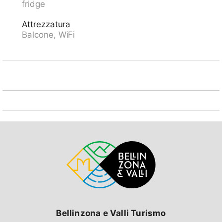
fridge
foto è solo un esempio. Ulteriori alloggi prenotabili. Si
prega di contattare direttamente BHMS Lucerne per
Attrezzatura
informazioni riguardanti la scuola. Posti auto in garage
Balcone, WiFi
in casa su richiesta.).
Bellinzona e Valli Turismo