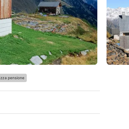
zza pensione
 dell'Alpe di Bovarina. È un punto di
egioni alpine di una bellezza particolare. È
e. Il lago Retico, i minerali, le numerose