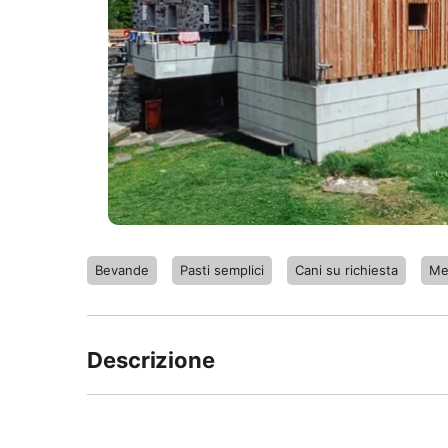
Bevande
Pasti semplici
Cani su richiesta
Me
Descrizione
La capanna si trova in Val di Campo, all'inizio
partenza e d'arrivo di camminate attraverso r
stata rimodernata nel 1997. È molto accoglient