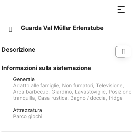
Guarda Val Müller Erlenstube
Descrizione
Fermata bus "Lantsch/Lenz, Sudem Vischnanca" 0.3
km, stazione ferroviaria "Tiefencastel" 1.8 km, porto
Informazioni sulla sistemazione
"Chastè" 31.2 km.
Generale
Adatto alle famiglie, Non fumatori, Televisione,
Area barbecue, Giardino, Lavastoviglie, Posizione
tranquilla, Casa rustica, Bagno / doccia, fridge
Attrezzatura
Parco giochi