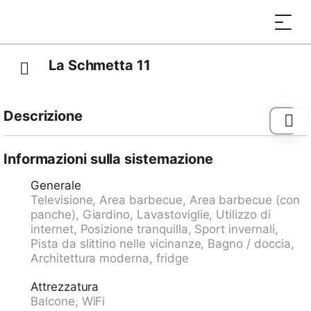
La Schmetta 11
Descrizione
Fermata bus "Lenzerheide/Lai, Gravas" 0.2 km,
stazione ferroviaria "Tiefencastel" 6.5 km, porto
Informazioni sulla sistemazione
"Chastè" 35.8 km.
Generale
Televisione, Area barbecue, Area barbecue (con
panche), Giardino, Lavastoviglie, Utilizzo di
internet, Posizione tranquilla, Sport invernali,
Pista da slittino nelle vicinanze, Bagno / doccia,
Architettura moderna, fridge
Attrezzatura
Balcone, WiFi