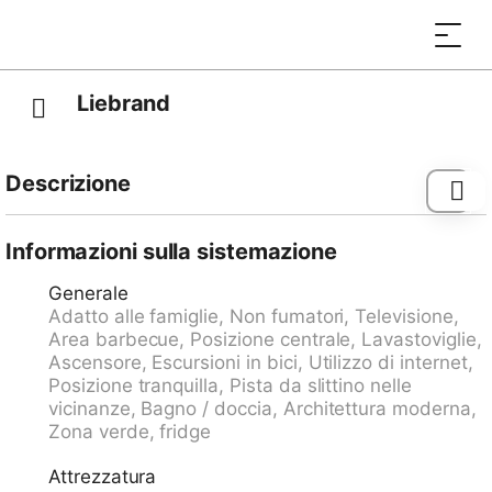
Liebrand
Descrizione
Fermata bus "Churwalden, Rathaus" 0.2 km, stazione
ferroviaria "Chur Altstadt" 7.6 km, porto "Chastè" 42.1
Informazioni sulla sistemazione
km.
Generale
Adatto alle famiglie, Non fumatori, Televisione,
Area barbecue, Posizione centrale, Lavastoviglie,
Ascensore, Escursioni in bici, Utilizzo di internet,
Posizione tranquilla, Pista da slittino nelle
vicinanze, Bagno / doccia, Architettura moderna,
Zona verde, fridge
Attrezzatura