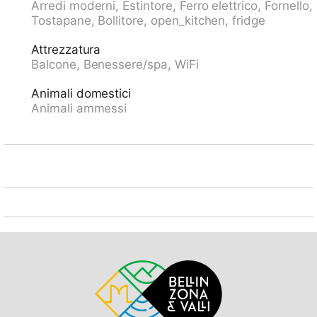
Arredi moderni, Estintore, Ferro elettrico, Fornello,
mini golf 350 m, funicolare 3.9 km, parco giochi 400
Tostapane, Bollitore, open_kitchen, fridge
m. Attrazioni nelle vicinanze: Falconeria Locarno,
Swissminiatur, Melide, Outlet Foxtown, Mendrisio,
Attrezzatura
Madonna del Sasso, Orselina, Madonna del Sasso /
Balcone, Benessere/spa, WiFi
Cardada, Castelli di Bellinzona. Rinomate località
sciistiche: Bosco Gurin. Laghi famosi: Lago Maggiore,
Animali domestici
Lago di Lugano, Lago di Orta (IT). Sentieri
Animali ammessi
escursionistici: Valle Verzasca, Valle Maggia, Valle
Onsernone, Centovalli. Prego notare: la foto è solo un
esempio. Ulteriori alloggi prenotabili. La casa
CH6600.60 è situata sullo stesso terreno.