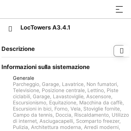
LocTowers A3.4.1
Descrizione
Locarno: Residence "LocTowers", grande, moderna su
9 piani, costruita nel 2021. 5 case nel residence. Nel
Informazioni sulla sistemazione
centro di Locarno, posizione centrale, a 600 m dal
Generale
lago, a 1.8 km dal fiume. Nella casa: ascensore,
Parcheggio, Garage, Lavatrice, Non fumatori,
riscaldamento centralizzato. Pulizia dell'appartamento
Televisione, Posizione centrale, Lettino, Piste
su richiesta (extra). Autorimessa (extra) presso la
ciclabili, Garage, Lavastoviglie, Ascensore,
casa. Dimensione: altezza 210 cm larghezza 275 cm.
Escursionismo, Equitazione, Macchina da caffè,
Supermercato 50 m, ristorante 200 m, zona pedonale
Escursioni in bici, Forno, Vela, Stoviglie fornite,
400 m, fermata bus "Locarno, Alle Torri" 80 m,
Campo da tennis, Doccia, Riscaldamento, Utilizzo
stazione ferroviaria "Locarno SBB-CFF" 1.3 km, piscina
di internet, Asciugacapelli, Scomparto freezer,
1.1 km, piscina coperta 1.1 km, lago Lago Maggiore 650
Pulizia, Architettura moderna, Arredi moderni,
m. Campo da golf (9 buche) 1.2 km, tennis 650 m,