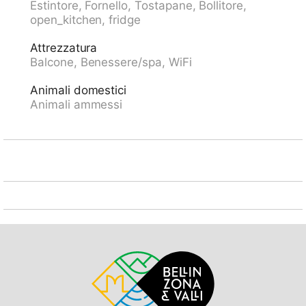
Estintore, Fornello, Tostapane, Bollitore,
mini golf 350 m, funicolare 3.9 km, parco giochi 400
open_kitchen, fridge
m. Attrazioni nelle vicinanze: Falconeria Locarno,
Swissminiatur, Melide, Outlet Foxtown, Mendrisio,
Attrezzatura
Madonna del Sasso, Orselina, Madonna del Sasso /
Balcone, Benessere/spa, WiFi
Cardada, Castelli di Bellinzona. Rinomate località
sciistiche: Bosco Gurin. Laghi famosi: Lago Maggiore,
Animali domestici
Lago di Lugano, Lago di Orta (IT). Sentieri
Animali ammessi
escursionistici: Valle Verzasca, Valle Maggia, Valle
Onsernone, Centovalli. Prego notare: la foto è solo un
esempio. Ulteriori alloggi prenotabili. La casa
CH6600.60 è situata sullo stesso terreno.