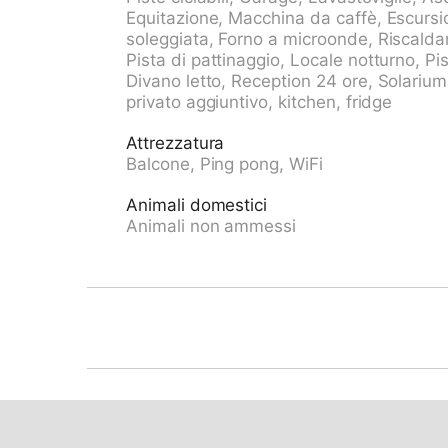
bus 300 m, scuola di sci 500 m, pista per sli
Equitazione, Macchina da caffè, Escursion
pattinaggio 1.5 km. Sentieri escursionistici: 
soleggiata, Forno a microonde, Riscaldame
4° piano esposti a sud hanno una splendida 
Pista di pattinaggio, Locale notturno, Pis
3.00/giorno in estate, CHF 5.00/giorno in in
Divano letto, Reception 24 ore, Solarium
CHF 8.00/giorno in inverno. Prenotazione all'a
privato aggiuntivo, kitchen, fridge
Attrezzatura
Balcone, Ping pong, WiFi
Animali domestici
Animali non ammessi