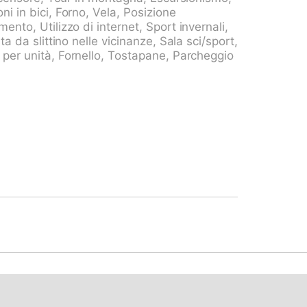
tte 700 m, pista di fondo 500 m,
i in bici, Forno, Vela, Posizione
Rienerhorn, Jakobshorn. Gli appartamenti dal
nto, Utilizzo di internet, Sport invernali,
vista sulle montagne. Parcheggio: CHF
ta da slittino nelle vicinanze, Sala sci/sport,
verno. Garage: CHF 5.00/giorno in estate,
 per unità, Fornello, Tostapane, Parcheggio
rrivo.