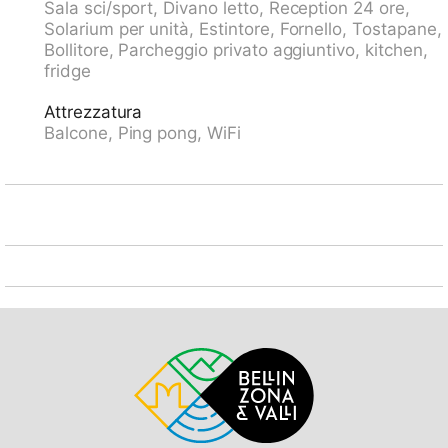
Sala sci/sport, Divano letto, Reception 24 ore,
m, scuola di sci 500 m, pista per slitte 700 m, pista di
Solarium per unità, Estintore, Fornello, Tostapane,
fondo 500 m, pattinaggio 1.5 km. Sentieri
Bollitore, Parcheggio privato aggiuntivo, kitchen,
escursionistici: Rienerhorn, Jakobshorn. Gli
fridge
appartamenti dal 4° piano esposti a sud hanno una
splendida vista sulle montagne. Parcheggio: CHF
Attrezzatura
3.00/giorno in estate, CHF 5.00/giorno in inverno.
Balcone, Ping pong, WiFi
Garage: CHF 5.00/giorno in estate, CHF 8.00/giorno in
inverno. Prenotazione all'arrivo.