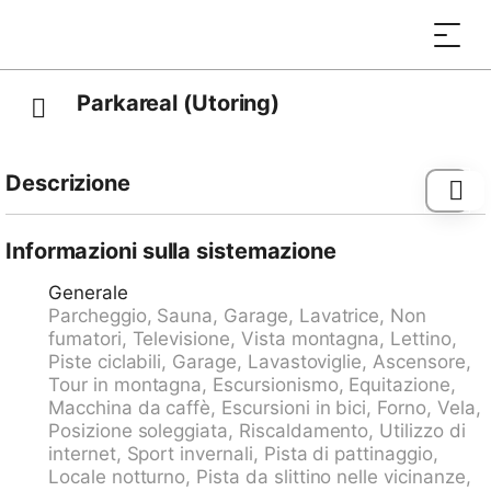
Parkareal (Utoring)
Descrizione
Davos Platz: Condominio "Parkareal (Utoring)",
piacevole, costruito nel 1966. A 300 m dal centro,
Informazioni sulla sistemazione
posizione tranquilla, soleggiata, elevata sul pendio, a
Generale
500 m dall'area sciistica, in una strada senza uscita,
Parcheggio, Sauna, Garage, Lavatrice, Non
immerso nel verde. Nella casa: reception, sala
fumatori, Televisione, Vista montagna, Lettino,
comune, sauna (extra). Solarium (extra). Tennis
Piste ciclabili, Garage, Lavastoviglie, Ascensore,
tavolo, sala giochi, ascensore, deposito sci,
Tour in montagna, Escursionismo, Equitazione,
riscaldamento centralizzato. Parcheggio presso la
Macchina da caffè, Escursioni in bici, Forno, Vela,
casa, autorimessa. Negozio, negozio alimentare 300
Posizione soleggiata, Riscaldamento, Utilizzo di
m, supermercato, ristorante, fermata bus, stazione
internet, Sport invernali, Pista di pattinaggio,
ferroviaria 300 m, piscina 2.5 km, piscina coperta 2.5
Locale notturno, Pista da slittino nelle vicinanze,
km. Funicolare, funivia, sciovia, fermata ski bus 300