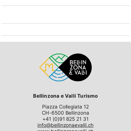
Il rifugio Alpe di Pèu si trova a 1725 mslm a ridosso
della riserva forestale della Valle di Cresciano, dal
rifugio partono diversi sentieri che lo collegano alla
Valle di Cresciano, al Pizzo di Claro, al laghetto di
Canée, al Pizzo Molinera, alla Capanna Brogoldone e a
molti altri rifugi alpini non presiditati di proprietà del
Patriziato di Cresciano o del Patriziato di Claro.
Altezza: 1725 mslm
Gestione: Rifugio non presidiato
Posti letto: 6 senza coperte/cuscini, è responsabilità
di ognuno equipaggiarsi di conseguenza. Materassi
disponibili.
Bellinzona e Valli Turismo
Luce: Nessun impianto presente
Piazza Collegiata 12
Riscaldamento: A legna
CH-6500 Bellinzona
Piano cottura: A legna, sono disponibili stoviglie e
info@bellinzonaevalli.ch
padelle