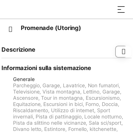
Promenade (Utoring)
Descrizione
Condominio "Promenade (Utoring)". Nella località, a
500 m dal centro, posizione tranquilla. Nella casa: sala
Informazioni sulla sistemazione
comune, tennis tavolo, edicola, ascensore, deposito
Generale
sci, riscaldamento centralizzato, lavatrice (in comune).
Parcheggio, Garage, Lavatrice, Non fumatori,
Accesso fino alla casa (strada di montagna). In
Televisione, Vista montagna, Lettino, Garage,
inverno per favore portare le catene da neve, in
Ascensore, Tour in montagna, Escursionismo,
inverno consigliato 4x4. Parcheggio (numero posti
Equitazione, Escursioni in bici, Forno, Doccia,
limitato, extra) presso la casa, autorimessa (extra),
Riscaldamento, Utilizzo di internet, Sport
garage pubblico a 800 m. Negozio 500 m, fermata
invernali, Pista di pattinaggio, Locale notturno,
bus "Arosa, Rathaus" 400 m, stazione ferroviaria
Pista da slittino nelle vicinanze, Sala sci/sport,
"Arosa" 1 km. Impianti di risalita, piste da sci, pista per
Divano letto, Estintore, Fornello, kitchenette,
slitte 500 m. Possibilità di servizio consegna a