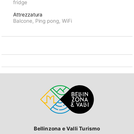
fridge
domicilio. Sentieri per belle passeggiate direttamente
dalla casa. Attenzione: Parcheggio o garage su
Attrezzatura
richiesta, contattare il responsabile delle chiavi:
Balcone, Ping pong, WiFi
Parcheggio CHF 5.00/giorno, posto auto coperto CHF
8.00/gioposto, in garage CHF 16.00/giorno. La sala
comune con connessione internet wireless (WiFi).
Skipass alla reception.
Bellinzona e Valli Turismo