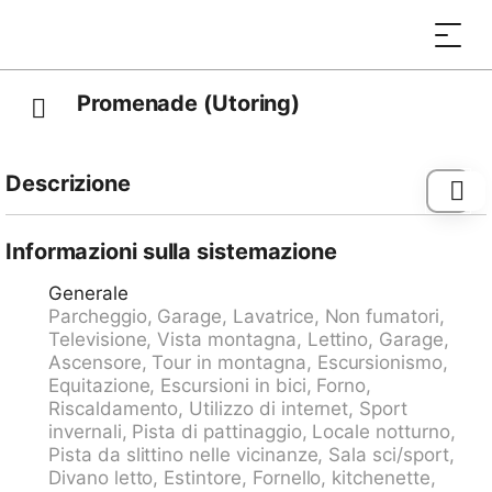
Promenade (Utoring)
Descrizione
Condominio "Promenade (Utoring)". Nella località, a
500 m dal centro, posizione tranquilla. Nella casa: sala
Informazioni sulla sistemazione
comune, tennis tavolo, edicola, ascensore, deposito
Generale
sci, riscaldamento centralizzato, lavatrice (in comune).
Parcheggio, Garage, Lavatrice, Non fumatori,
Accesso fino alla casa (strada di montagna). In
Televisione, Vista montagna, Lettino, Garage,
inverno per favore portare le catene da neve, in
Ascensore, Tour in montagna, Escursionismo,
inverno consigliato 4x4. Parcheggio (numero posti
Equitazione, Escursioni in bici, Forno,
limitato, extra) presso la casa, autorimessa (extra),
Riscaldamento, Utilizzo di internet, Sport
garage pubblico a 800 m. Negozio 500 m, fermata
invernali, Pista di pattinaggio, Locale notturno,
bus "Arosa, Rathaus" 400 m, stazione ferroviaria
Pista da slittino nelle vicinanze, Sala sci/sport,
"Arosa" 1 km. Impianti di risalita, piste da sci, pista per
Divano letto, Estintore, Fornello, kitchenette,
slitte 500 m. Possibilità di servizio consegna a