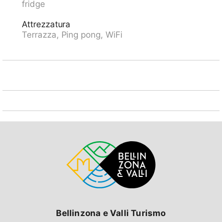
fridge
domicilio. Sentieri per belle passeggiate direttamente
dalla casa. Attenzione: Parcheggio o garage su
Attrezzatura
richiesta, contattare il responsabile delle chiavi:
Terrazza, Ping pong, WiFi
Parcheggio CHF 5.00/giorno, posto auto coperto CHF
8.00/gioposto, in garage CHF 16.00/giorno. La sala
comune con connessione internet wireless (WiFi).
Skipass alla reception.
Bellinzona e Valli Turismo