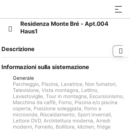
Residenza Monte Bré - Apt.004
Haus1
Descrizione
Aldesago 6 km da Lugano: In mezzo alla natura, sul
Mont Bré, si trova la condominio "Residenza Monte
Informazioni sulla sistemazione
Bré Aldesago", confortevole. 34 appartamenti nel
Generale
residence. Sopra Lugano, posizione tranquilla,
Parcheggio, Piscina, Lavatrice, Non fumatori,
soleggiata sul pendio, a 5 m dal bosco, a 4.4 km dal
Televisione, Vista montagna, Lettino,
lago, in una strada senza uscita, immerso nel verde. In
Lavastoviglie, Tour in montagna, Escursionismo,
comune: piscina ad angolo riscaldata (12 x 4 m,
Macchina da caffè, Forno, Piscina e/o piscina
profondità 154 - 160 cm, disponibilità stagionale:
coperta, Posizione soleggiata, Forno a
19.Apr. - 25.Ott.) con scaletta. Doccia esterna, tennis
microonde, Riscaldamento, Sport invernali,
tavolo, terrazza. Nella casa: riscaldamento
Lettore DVD, Architettura moderna, Arredi
centralizzato, lavatrice (in comune). Accesso fino alla
moderni, Fornello, Bollitore, kitchen, fridge
casa (strada di montagna). Parcheggio (extra) presso