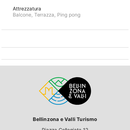
la casa. Negozio alimentare 6 km, shopping center 12
Attrezzatura
km, fermata bus "Bus Nr. 12" 200 m, stazione
Balcone, Terrazza, Ping pong
ferroviaria "Lugano SBB/FFS" 7.2 km, lago Lago di
Lugano. Campo da golf (18 buche) 15 km, sentieri per
passeggiate vicino alla casa 1 m. Attrazioni nelle
vicinanze: Gandria 5 km, Swiss Miniatur, Melide 13
km, Museum Hermann Hesse, Montagnola 11 km,
Mercato Ponte Tresa, IT 17 km, Como 40 km. Laghi
famosi: Lago di Lugano, Lago di Como, Lago
Maggiore. Sentieri escursionistici: Monte Tamaro, San
Salvatore-Carona-Parco san Grato, Alpe Vicania-
Morcote. Prego notare: auto consigliata. Adatto a
persone anziane. Ulteriori alloggi prenotabili. La casa
CH6974.102 è situata sullo stesso terreno. Veduta
parziale di Lugano. Funivia "Utoring-Aldesago" a 50m.
Ascensore solo nell'edificio II. Parcheggio esterno
coperto: CHF 10.00/giorno. Parcheggio scoperto: CHF
7.00/giorno, da prenotare all'arrivo. WLAN intorno alla
reception. Mezzi pubblici (bus e funivia) per Lugno
ogni 30min.
Bellinzona e Valli Turismo