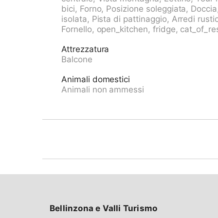
nel 2018. Nella località Dandrio, nel quartiere
bici, Forno, Posizione soleggiata, Docci
soleggiata, a 300 m dal fiume, immerso nel v
isolata, Pista di pattinaggio, Arredi rustic
montagna). 200 m sentiero pedonale fino al
Fornello, open_kitchen, fridge, cat_of_r
13 km, ristorante 100 m, panetteria 13 km, 
13.2 km, stazione ferroviaria "Biasca FFS - S
Attrezzatura
alla casa 10 m, funicolare 6 km. Attrazioni nel
Balcone
(UNESCO), Mercato di Bellinzona, sabato, Mus
Negrentino, Archivio Doneta, Locarno, Ascon
Animali domestici
Lago Retico, Lago di Lugano, Lago Maggiore. S
Animali non ammessi
Valle di Blenio, Campo Blenio, Greina, Lucom
Bellinzona e Valli Turismo