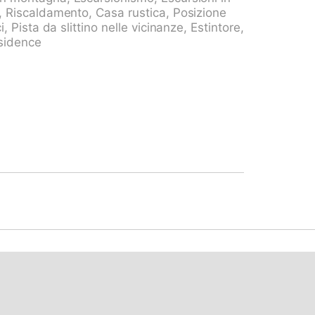
 Valle di Blenio, posizione centrale,
a, Riscaldamento, Casa rustica, Posizione
erde. Accesso stretta (strada di
i, Pista da slittino nelle vicinanze, Estintore,
la casa. Parcheggio a 200 m. Supermercato
esidence
fermata bus "Malvaglia Chiesa bus 131-140"
BB" 19 km. Sentieri per passeggiate vicino
le vicinanze: Castelli di Bellinzona
eo della Valle di Blenio, Chiesa di
a, Lugano. Laghi famosi: Lago di Luzzone,
entieri escursionistici: Val Malvaglia,
agno. Prego notare: auto consigliata.