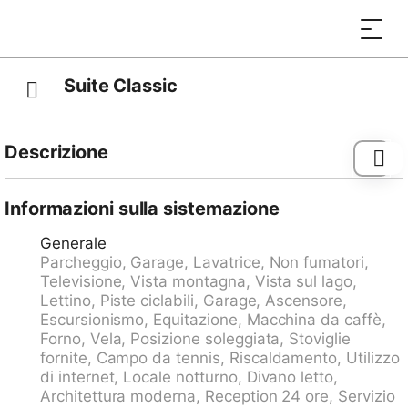
Suite Classic
Descrizione
Ascona: Casa "Palazzo Miralago", moderna su 4 piani,
costruita nel 1960, ristrutturata. 22 appartamenti nella
Informazioni sulla sistemazione
proprietà. Sopra Ascona, a 400 m dal centro di
Generale
Ascona, nel quartiere Lago Maggiore, posizione
Parcheggio, Garage, Lavatrice, Non fumatori,
tranquilla, soleggiata sul pendio, a 400 m dal lago.
Televisione, Vista montagna, Vista sul lago,
Nella casa: reception, wifi, ascensore, deposito
Lettino, Piste ciclabili, Garage, Ascensore,
biciclette, riscaldamento centralizzato, lavatrice
Escursionismo, Equitazione, Macchina da caffè,
(extra), asciugatrice (in comune, extra). Servizio
Forno, Vela, Posizione soleggiata, Stoviglie
consegna pane disponibile. Parcheggio (numero posti
fornite, Campo da tennis, Riscaldamento, Utilizzo
limitato, extra) nella proprietà, autorimessa (extra).
di internet, Locale notturno, Divano letto,
Parcheggio/garage solo per auto di piccola e media
Architettura moderna, Reception 24 ore, Servizio
dimensione. Dimensione: altezza 205 cm larghezza