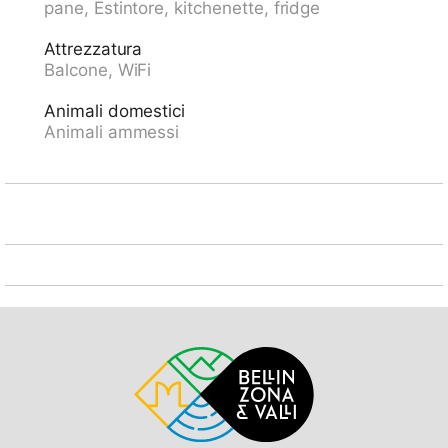
pane, Estintore, kitchenette, fridge
220 cm. Negozio 400 m, negozio alimentare,
supermercato 600 m, shopping center 1.4 km,
Attrezzatura
panetteria, zona pedonale 400 m, 10 minuti a piedi
Balcone, WiFi
dal centro, fermata bus "Ascona Centro (Bus Nr. 1)"
400 m, stazione ferroviaria "SBB-CFF Locarno-
Animali domestici
Muralto" 4.7 km, spiaggia sabbiosa "Bagno Pubblico
Animali ammessi
Ascona" 1.3 km, lago balneabile "Lago Maggiore" 1.3
km, lago Lago Maggiore 500 m. Campo da golf (18
buche) 1 km, tennis 1 km. Attrazioni nelle vicinanze:
Madonana del Sasso, Orselina, Locarno-Ascona,
Ronco sopra Ascona, Falconeria, Kamelienpark, Piazza
Grande, Castelli di Bellinzona, Monte Verità, Ascona,
Brissago Inseln. Laghi famosi: Lago Maggiore, Lago di
Lugano, Lago di Como, Lago di Orta. Sentieri
escursionistici: Monte Veritè, Ronco s. Ascona, Valle
Maggia, VMonte Tamaro - Monte Lema, Monte
Tamaro - Monte Lema. Prego notare: dotazioni per
bimbi su richiesta (extra). È permesso il carico e
scarico bagagli presso la casa. Ulteriori alloggi
prenotabili. La casa CH6612.250.1-24 è situata sullo
stesso terreno. Attraverso una scala ripida in 5 minuti