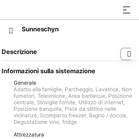
Sunneschyn
Descrizione
Tram "Wabern" 49.1 km, fermata bus "Adelboden,
Dorf Sillerenbahn" 0.2 km, stazione ferroviaria
Informazioni sulla sistemazione
"Kandersteg" 8.8 km, porto "Faulensee (See)" 23.3
Generale
km.
Adatto alle famiglie, Parcheggio, Lavatrice, Non
fumatori, Televisione, Area barbecue, Posizione
centrale, Stoviglie fornite, Utilizzo di internet,
Posizione tranquilla, Pista da slittino nelle
vicinanze, Scomparto freezer, Bagno / doccia,
Degustazione vino, fridge
Attrezzatura