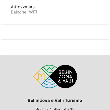
m, fermata bus 200 m, stazione ferroviaria "Davos
Attrezzatura
Dorf", piscina coperta 1 km, baia 550 m, stabilimento
Balcone, WiFi
balneare 600 m, lago Davoser See 500 m. Campo da
golf (18 buche) 1.7 km, scuola di surf, scuola di vela,
tennis 5 km, tennis coperto 5 km, mini golf 1.5 km,
maneggio 6 km, centro sportivo 2 km, sentieri per
passeggiate vicino alla casa, pista ciclabile 100 m,
funicolare 3 km, funivia, sciovia, piste da sci 500 m,
noleggio sci 500 m, fermata ski bus 100 m, scuola di
sci 600 m, scuola di sci per bambini 500 m, pista per
slitte 600 m, pista di fondo 200 m, pattinaggio 600 m,
parco giochi 300 m. Attrazioni nelle vicinanze:
Heimatmuseum 200 m. Rinomate località sciistiche:
Parsenn 1 km, Jakobshorn 2 km, Rinerhorn 7 km.
Laghi famosi: Davosersee 500 m. Prego notare:
adatto alle famiglie. È permesso il carico e scarico
bagagli presso la casa.
Bellinzona e Valli Turismo
Piazza Collegiata 12