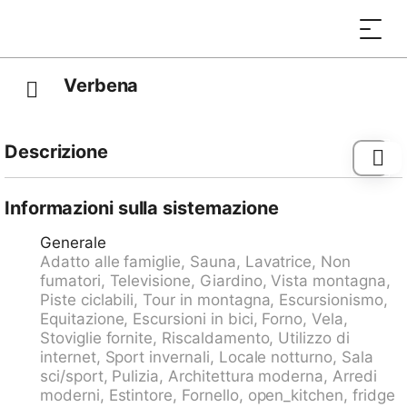
Verbena
Descrizione
Davos Dorf: Casa plurifamiliare "Verbena", 1'560 m
s.l.m., piacevole, confortevole, costruita nel 1971.
Informazioni sulla sistemazione
Nella frazione Davos Dorf, a 700 m dal centro di
Generale
Davos Dorf, posizione tranquilla in una zona
Adatto alle famiglie, Sauna, Lavatrice, Non
residenziale, zona a traffico limitato, a 600 m dal lago,
fumatori, Televisione, Giardino, Vista montagna,
esposizione sud-est. In comune: giardino, prato. Nella
Piste ciclabili, Tour in montagna, Escursionismo,
casa: deposito sci, riscaldamento centralizzato,
Equitazione, Escursioni in bici, Forno, Vela,
lavatrice, asciugatrice. Cambio biancheria (ulteriori
Stoviglie fornite, Riscaldamento, Utilizzo di
extra). Cambio asciugamani (ulteriori extra). Pulizia
internet, Sport invernali, Locale notturno, Sala
dell'appartamento su richiesta (extra). Accesso fino
sci/sport, Pulizia, Architettura moderna, Arredi
alla casa. Negozio 600 m, supermercato, ristorante,
moderni, Estintore, Fornello, open_kitchen, fridge
panetteria 800 m, cafe 800 m, noleggio biciclette 600