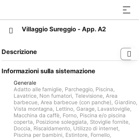
Villaggio Sureggio - App. A2
Descrizione
Lugaggia 7 km da Lugano: Residence "Villaggio
Sureggio", 443 m s.l.m., grande, adatta ai bambini,
Informazioni sulla sistemazione
circondata da alberi e prati. 34 appartamenti nel
Generale
residence. Nella località Sureggio, posizione tranquilla,
Adatto alle famiglie, Parcheggio, Piscina,
soleggiata sul pendio, immerso nel verde. In comune:
Lavatrice, Non fumatori, Televisione, Area
terreno, grande, bello giardino, prato per sdraiarsi,
barbecue, Area barbecue (con panche), Giardino,
piscina ad angolo (disponibilità stagionale: 01.Mag. -
Vista montagna, Lettino, Garage, Lavastoviglie,
30.Set.) con scaletta e copertura avvolgibile.
Macchina da caffè, Forno, Piscina e/o piscina
Doccia/wc nell'area piscina, piscina per bambini,
coperta, Posizione soleggiata, Stoviglie fornite,
pergola, terrazza, camino, spazio giochi per bambini.
Doccia, Riscaldamento, Utilizzo di internet,
Nella casa: tennis tavolo, calcio balilla, lavatrice
Piscina per bambini, Estintore, Fornello,
(extra), asciugatrice (extra). Accesso fino della