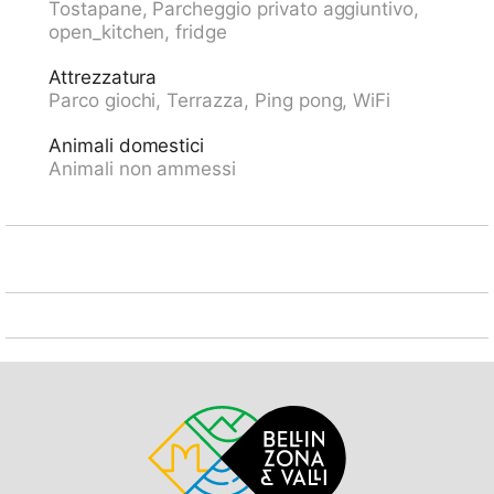
Tostapane, Parcheggio privato aggiuntivo,
proprietà. Parcheggio (coperto) nella proprietà.
open_kitchen, fridge
Negozio alimentare 2 km, ristorante 2 km, fermata bus
"ARL 461 Lugano - Tesserete" 10 m, stazione
Attrezzatura
ferroviaria "Lugano" 7 km, piscina 2 km. Laghi famosi:
Parco giochi, Terrazza, Ping pong, WiFi
Lago di Lugano, Lago di Origlio. Sentieri
escursionistici: Monte Bar, Denti della Vecchia, Croce,
Animali domestici
San Lucio, Monte Bré, Monte Lema, MountainBike
Animali non ammessi
Gebiet Capriasca/ Tesserete. Prego notare: complesso
di vacanza non accessibile alle auto, no ascensore.
Adatto alle famiglie, dotazioni per bimbi su richiesta
(extra). Il proprietario non accetta gruppi di giovani.
Tutte le case/appartamenti sono progettati/arredati
individualmente. Il noleggio della biancheria è
obbligatorio, da pagare in loco.