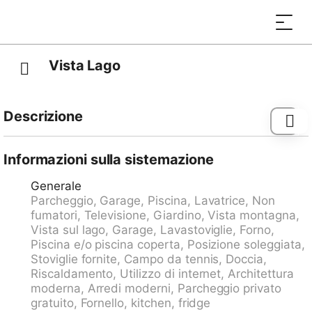
Vista Lago
Descrizione
Castagnola 3 km da Lugano: Residence "Eldorado",
grande, confortevole. In periferia, posizione tranquilla,
Informazioni sulla sistemazione
soleggiata, elevata, posizione eccellente: centrale e
Generale
nel contempo tranquilla, a 1 km dal lago, esposizione
Parcheggio, Garage, Piscina, Lavatrice, Non
sud. In comune: piccolo giardino piante, prato, piscina
fumatori, Televisione, Giardino, Vista montagna,
ad angolo recintata (3 x 4 m, disponibilità stagionale:
Vista sul lago, Garage, Lavastoviglie, Forno,
01.Giu. - 15.Set.). Doccia esterna, patio, mobili da
Piscina e/o piscina coperta, Posizione soleggiata,
giardino. Nella casa: deposito biciclette,
Stoviglie fornite, Campo da tennis, Doccia,
riscaldamento centralizzato, lavatrice, asciugatrice (in
Riscaldamento, Utilizzo di internet, Architettura
comune, extra). Accesso fino alla casa. Autorimessa
moderna, Arredi moderni, Parcheggio privato
presso la casa. Parcheggio/garage solo per auto di
gratuito, Fornello, kitchen, fridge
piccola e media dimensione. Dimensione: altezza 150