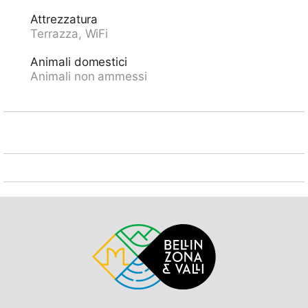
cm. Negozio 1 km, negozio alimentare 1 km,
Attrezzatura
supermercato 1 km, ristorante 300 m, bar, cafe, 20
Terrazza, WiFi
minuti a piedi dal centro, fermata bus "Linie 2" 1 m,
stazione ferroviaria "Lugano SBB-CFF" 3.6 km. Tennis
Animali domestici
1 km, sentieri per passeggiate vicino alla casa 1 m.
Animali non ammessi
Attrazioni nelle vicinanze: Gandria-Porlezza-Como,
Swissminiatur, Melide 9.2 km, Outlet Fowtown,
Mendrisio 22 km, Mercato Como, Ponte Tresa, Luino
IT. Laghi famosi: Lago di Lugano, Lago di Como, Lago
Maggiore. Sentieri escursionistici: Monte Bré, Monte
Tamaro, San Salvatore, Monte San Giorgio, Monte
Lema. Prego notare: dotazioni per bimbi su richiesta
(extra).